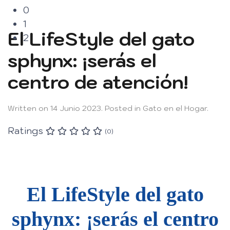
0
1
El LifeStyle del gato
2
sphynx: ¡serás el
centro de atención!
Written on
14 Junio 2023
. Posted in
Gato en el Hogar
.
Ratings
(0)
El LifeStyle del gato
sphynx: ¡serás el centro