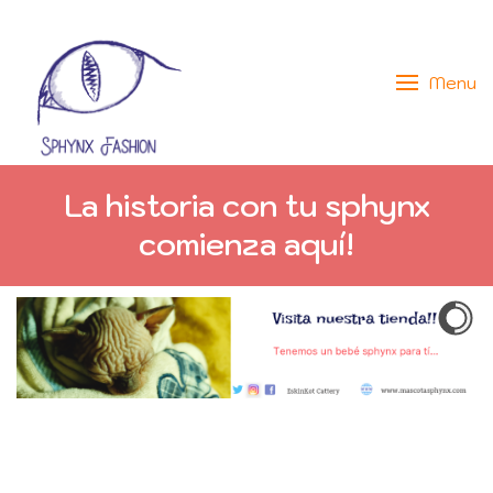
Menu
La historia con tu sphynx
comienza aquí!