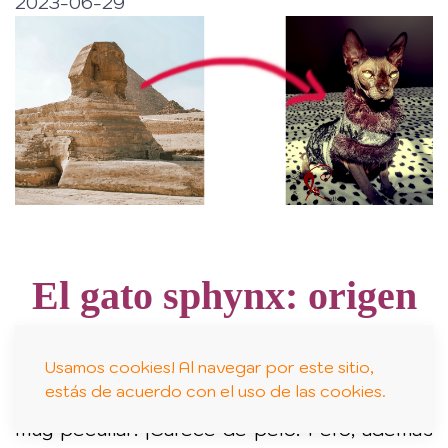
2023-06-29
El gato sphynx: origen
Usamos cookies! Al navegar por este sitio,
estás de acuerdo con el uso de las cookies.
El
gato
Sphynx
, o
gato esfinge
es un felino
muy peculiar: ¡Carece de pelo! Pero, además