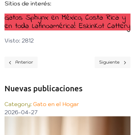
Sitios de interés:
Gatos Sphynx en México, Costa Rica y
en toda Latinoamérica!: EskinKot Cattery
Visto: 2812
Artículo anterior: Alergia al gato: el gato sphynx
Artículo siguien
Anterior
Siguiente
Nuevas publicaciones
Category:
Gato en el Hogar
2026-04-27