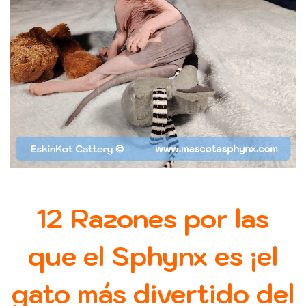
12 Razones por las
que el Sphynx es ¡el
g
ato
m
ás
d
ivertido del