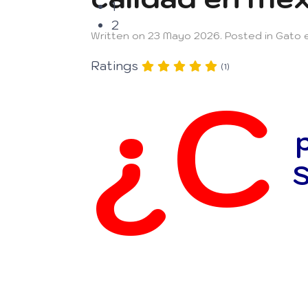
1
2
Written on
23 Mayo 2026
. Posted in
Gato e
Ratings
(1)
¿C
S