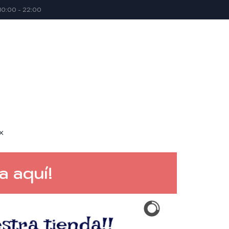
10:00 - 22:00
x
a aquí!