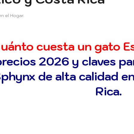
n el Hogar
.
uánto cuesta un gato E
precios 2026 y claves par
phynx de alta calidad e
Rica.