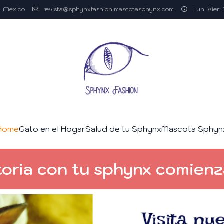
Mexico
revista@sphynxfashion.mascotasphynx.com
Lun-Vier: 
Home
Gato en el Hogar
Salud de tu Sphynx
Mascota Sphyn
toria con tu sphynx comienz