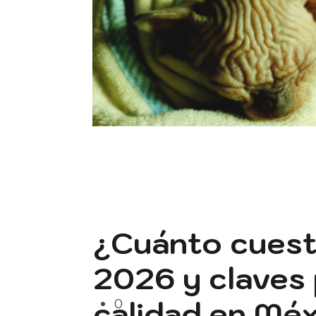
¿Cuánto cuesta
2026 y claves 
calidad en Méx
0